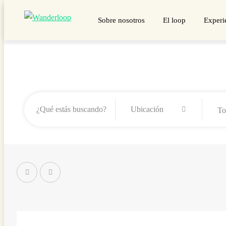
Sobre nosotros
El loop
Experi
To