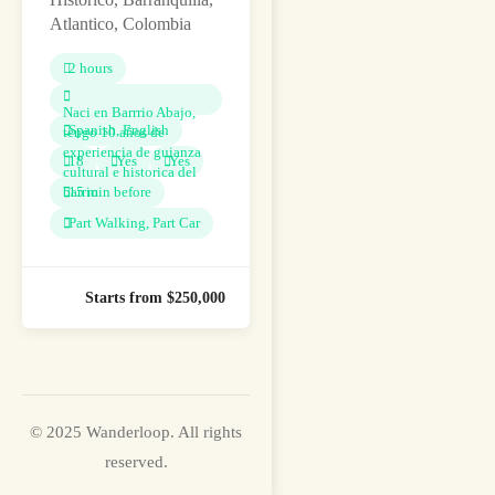
Atlantico, Colombia
2 hours
Naci en Barrrio Abajo,
Spanish, English
tengo 10 años de
experiencia de guianza
18
Yes
Yes
cultural e historica del
barrio.
15 min before
Part Walking, Part Car
© 2025 Wanderloop. All rights
reserved.
Starts from $250,000